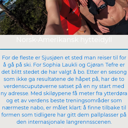
Norsk-Amerikansk hytteidyll
For de fleste er Sjusjøen et sted man reiser til for
å gå på ski. For Sophia Laukli og Gjøran Tefre er
det blitt stedet de har valgt å bo. Etter en sesong
som ikke ga resultatene de håpet på, har de to
verdenscuputøverne satset på en ny start med
ny adresse. Med skiløypene få meter fra ytterdøra
og et av verdens beste treningsområder som
nærmeste nabo, er målet klart: å finne tilbake til
formen som tidligere har gitt dem pallplasser på
den internasjonale langrennsscenen.