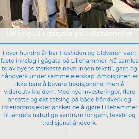
Ull er gull i gågata på Lillehammer
I over hundre år har Husfliden og Uldvaren vært
faste innslag i gågata på Lillehammer. Nå samles
to av byens sterkeste navn innen tekstil, garn og
håndverk under samme eierskap. Ambisjonen er
ikke bare å bevare tradisjonene, men å
videreutvikle dem. Med nye investeringer, flere
ansatte og økt satsing på både håndverk og
interiørprosjekter ønsker de å gjøre Lillehammer
til landets naturlige sentrum for garn, tekstil og
tradisjonshåndverk.