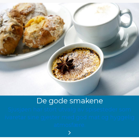
De gode smakene
Sjusjøen har stort utvalg av spisesteder som
ivaretar sine gjester med god mat og hyggelig
atmosfære.