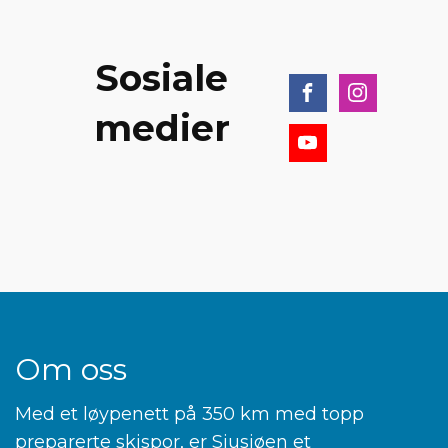
Sosiale
medier
Om oss
Med et løypenett på 350 km med topp
preparerte skispor, er Sjusjøen et