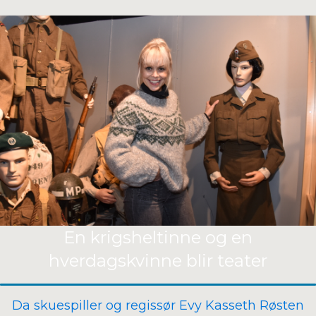
En krigsheltinne og en
hverdagskvinne blir teater
Da skuespiller og regissør Evy Kasseth Røsten