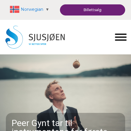
Norwegian
▼
Billettsalg
Peer Gynt tar til