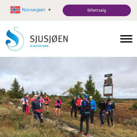
Norwegian
▼
Billettsalg