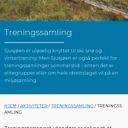
Treningssamling
Sjusjøen er uløselig knyttet til ski, snø og
vintertrening. Men Sjusjøen er også perfekt for
treningssamlinger sommerstid – enten det er
elitegrupper eller om hele idrettslaget vil på en
miljøsamling.
HJEM
/
AKTIVITETER
/
TRENINGSSAMLING
/ TRENINGSS
AMLING