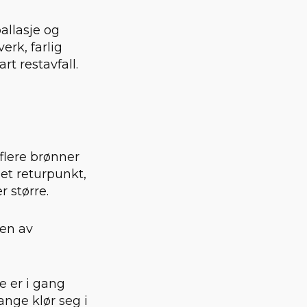
allasje og
erk, farlig
rt restavfall.
lere brønner
 et returpunkt,
r større.
oen av
e er i gang
ange klør seg i