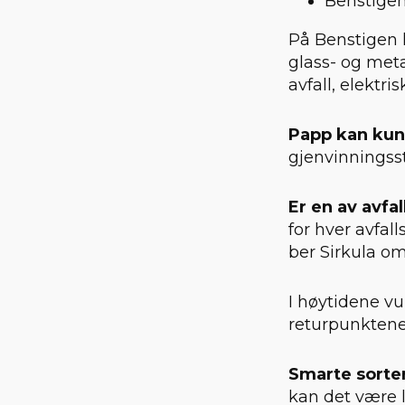
Benstige
På Benstigen k
glass- og meta
avfall, elektri
Papp
kan kun
gjenvinningsst
Er en av avfa
for hver avfall
ber Sirkula om 
I høytidene vu
returpunktene
Smarte sorte
kan det være l