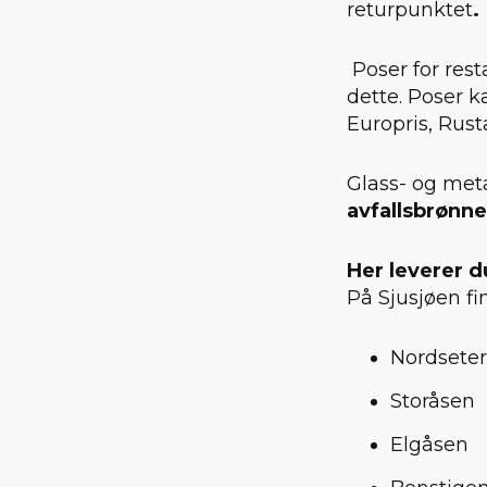
returpunktet
.
Poser for rest
dette. Poser k
Europris, Rusta
Glass- og met
avfallsbrønne
Her leverer d
På Sjusjøen fi
Nordsete
Storåsen
Elgåsen