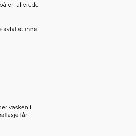
 på en allerede
 avfallet inne
der vasken i
llasje får