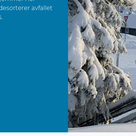
esorterer avfallet
.