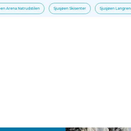
øen Arena Natrudstilen
Sjusjøen Skisenter
Sjusjøen Langre