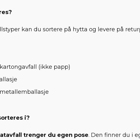
res?
lstyper kan du sortere på hytta og levere på ret
 kartongavfall (ikke papp)
llasje
 metallemballasje
sorteres i?
atavfall trenger du egen pose
. Den finner du i 