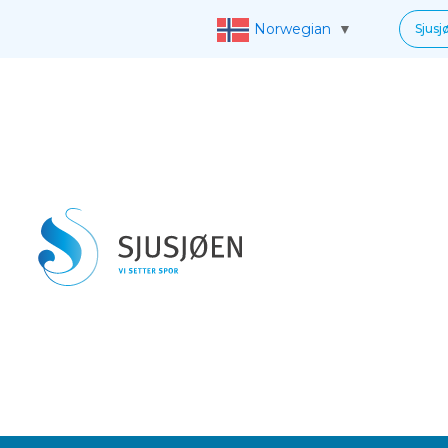
Norwegian
▼
Sjusj