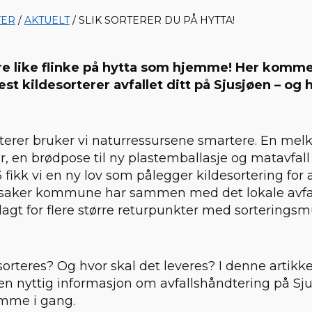
TER
/
AKTUELT
/ SLIK SORTERER DU PÅ HYTTA!
re like flinke på hytta som hjemme! Her kommer
st kildesorterer avfallet ditt på Sjusjøen – og 
rterer bruker vi naturressursene smartere. En me
pir, en brødpose til ny plastemballasje og matavfall 
3 fikk vi en ny lov som pålegger kildesortering for 
gsaker kommune har sammen med det lokale avfa
telagt for flere større returpunkter med sorteringsm
.
orteres? Og hvor skal det leveres? I denne artikke
 nyttig informasjon om avfallshåndtering på Sjus
omme i gang.