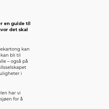
 en guide til
hvor det skal
lkekartong kan
kan bli til
alle – også på
llsselskapet
uligheter i
len har vi
jøen for å