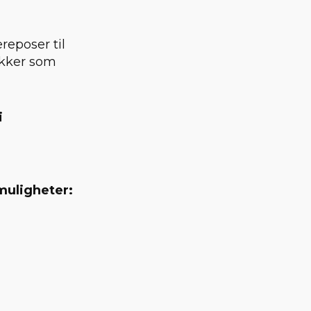
reposer til
ikker som
i
muligheter: