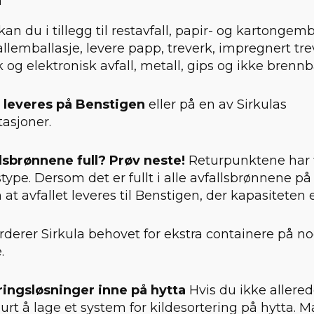
n
an du i tillegg til restavfall, papir- og kartongemb
llemballasje, levere papp, treverk, impregnert trev
sk og elektronisk avfall, metall, gips og ikke brennba
 leveres på Benstigen
eller på en av Sirkulas
asjoner.
llsbrønnene full? Prøv neste!
Returpunktene har f
stype. Dersom det er fullt i alle avfallsbrønnene på
at avfallet leveres til Benstigen, der kapasiteten e
rderer Sirkula behovet for ekstra containere på n
.
ringsløsninger inne på hytta
Hvis du ikke allered
urt å lage et system for kildesortering på hytta. M