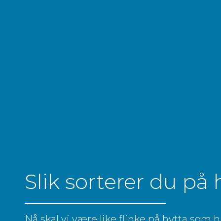
Slik sorterer du på 
Nå skal vi være like flinke på hytta som