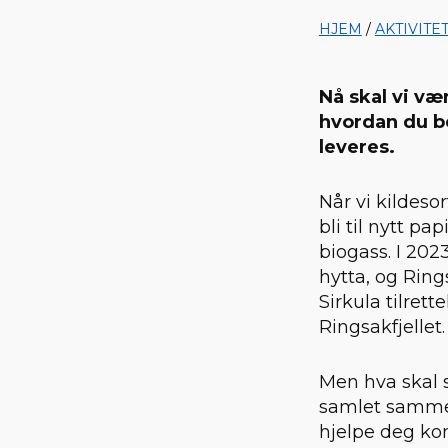
HJEM
/
AKTIVITE
Nå skal vi væ
hvordan du be
leveres.
Når vi kildeso
bli til nytt pa
biogass. I 202
hytta, og Rin
Sirkula tilret
Ringsakfjellet
Men hva skal s
samlet sammen
hjelpe deg k