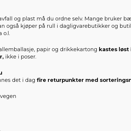
avfall og plast må du ordne selv. Mange bruker bæ
an også kjøper på rull i dagligvarebutikker og but
 o.l.
allemballasje, papir og drikkekartong
kastes løst 
r,
ikke i poser.
u
nnes det i dag
fire returpunkter med sorterings
rvegen