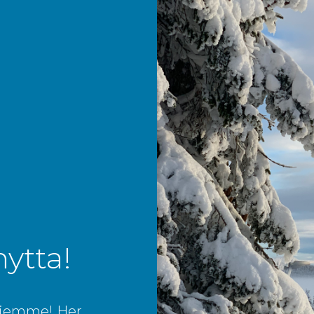
hytta!
 hjemme! Her