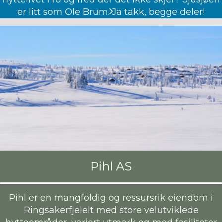
er litt som Ole Brum. Ja takk, begge deler!
Pihl AS
Pihl er en mangfoldig og ressursrik eiendom i
Ringsakerfjelelt med store velutviklede