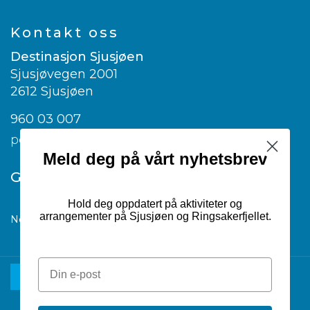
Kontakt oss
Destinasjon Sjusjøen
Sjusjøvegen 2001
2612 Sjusjøen
960 03 007
post@visitsjusjoen.no
Meld deg på vårt nyhetsbrev
Google translate
Hold deg oppdatert på aktiviteter og
arrangementer på Sjusjøen og Ringsakerfjellet.
Norwegian
▼