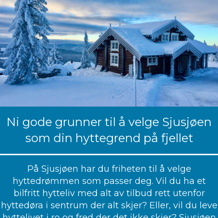
Ni gode grunner til å velge Sjusjøen
som din hyttegrend på fjellet
På Sjusjøen har du friheten til å velge
hyttedrømmen som passer deg. Vil du ha et
bilfritt hytteliv med alt av tilbud rett utenfor
hyttedøra i sentrum der alt skjer? Eller, vil du leve
hyttelivet i ro og fred der det ikke skjer? Sjusjøen