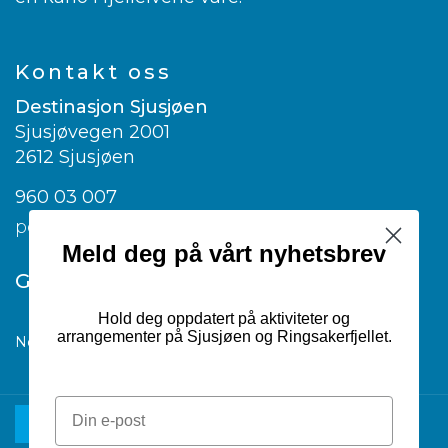
Kontakt oss
Destinasjon Sjusjøen
Sjusjøvegen 2001
2612 Sjusjøen
960 03 007
post@visitsjusjoen.no
Meld deg på vårt nyhetsbrev
Google translate
Hold deg oppdatert på aktiviteter og
arrangementer på Sjusjøen og Ringsakerfjellet.
Norwegian
▼