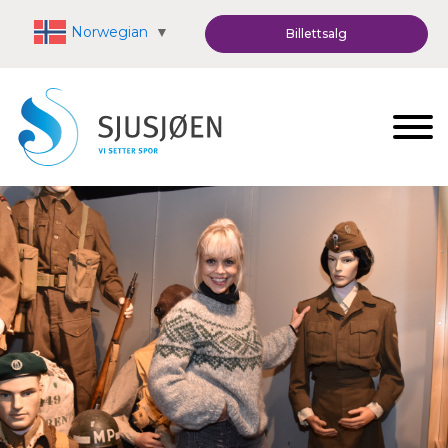
Norwegian
▼
Billettsalg