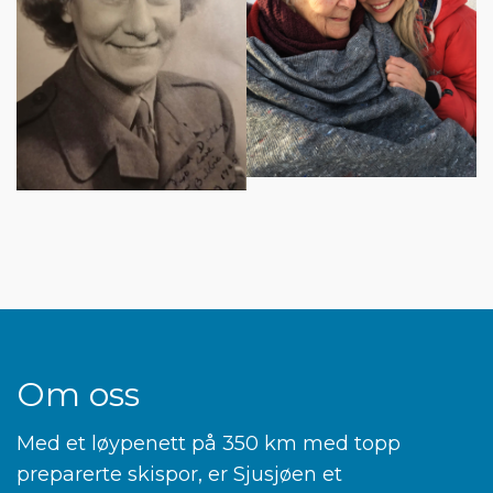
Om oss
Med et løypenett på 350 km med topp
preparerte skispor, er Sjusjøen et