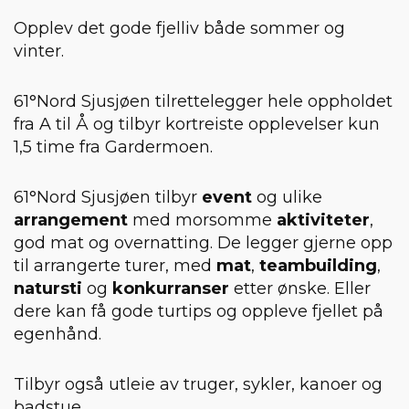
Opplev det gode fjelliv både sommer og
vinter.
61°Nord Sjusjøen tilrettelegger hele oppholdet
fra A til Å og tilbyr kortreiste opplevelser kun
1,5 time fra Gardermoen.
61°Nord Sjusjøen tilbyr
event
og ulike
arrangement
med morsomme
aktiviteter
,
god mat og overnatting. De legger gjerne opp
til arrangerte turer, med
mat
,
teambuilding
,
natursti
og
konkurranser
etter ønske. Eller
dere kan få gode turtips og oppleve fjellet på
egenhånd.
Tilbyr også utleie av truger, sykler, kanoer og
badstue.