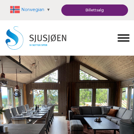
Norwegian
▼
Billettsalg