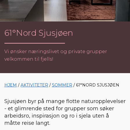
61°Nord Sjusjøen
Vi ønsker næringslivet og private grupper
velkommen til fjells!
HJEM
/
AKTIVITETER
/
SOMMER
/ 61°NORD SJUSJØEN
Sjusjøen byr på mange flotte naturopplevelser
- et glimrende sted for grupper som søker
arbeidsro, inspirasjon og ro i sjela uten å
måtte reise langt.