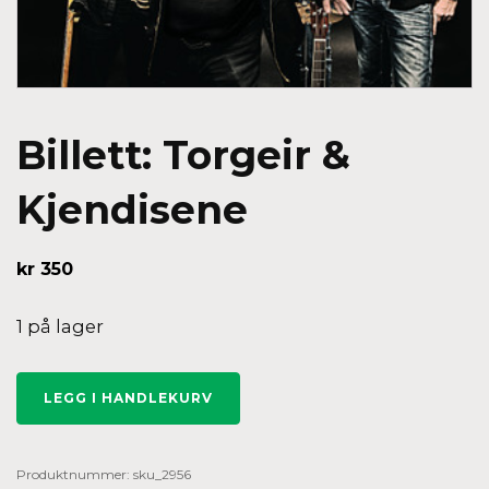
Billett: Torgeir &
Kjendisene
kr
350
1 på lager
Billett:
LEGG I HANDLEKURV
Torgeir
&
Kjendisene
antall
Produktnummer:
sku_2956