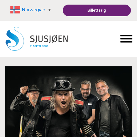
Norwegian
▼
Billettsalg