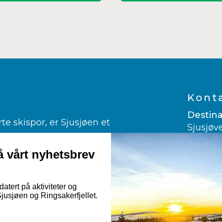
Kont
Destina
 skispor, er Sjusjøen et
Sjusjøv
ngrenn.
2612 Sj
er glad i alpint.
 vårt nyhetsbrev
960 03
ndekjøring og kanefart!
post@vi
rmuligheter til fots, på sykkelsetet
atert på aktiviteter og
usjøen og Ringsakerfjellet.
Googl
Nor