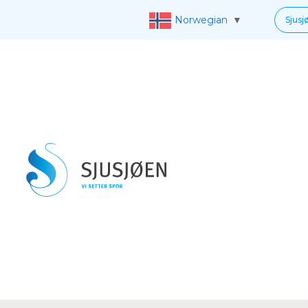
Norwegian
▼
Sjusj