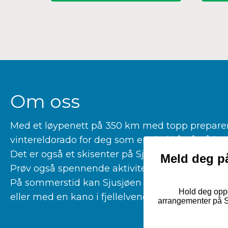
Om oss
Med et løypenett på 350 km med topp preparerte
vintereldorado for deg som er glad i å gå på la
Det er også et skisenter på Sjusjøen for deg som 
Meld deg på
Prøv også spennende aktiviteter som kiting, hu
På sommerstid kan Sjusjøen by på fantastiske tu
Hold deg oppd
eller med en kano i fjellelvene våre.
arrangementer på Sj