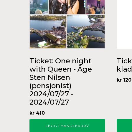
Ticket: One night
Tick
with Queen - Åge
klad
Sten Nilsen
kr
120
(pensjonist)
2024/07/27 -
2024/07/27
kr
410
LEGG I HANDLEKURV