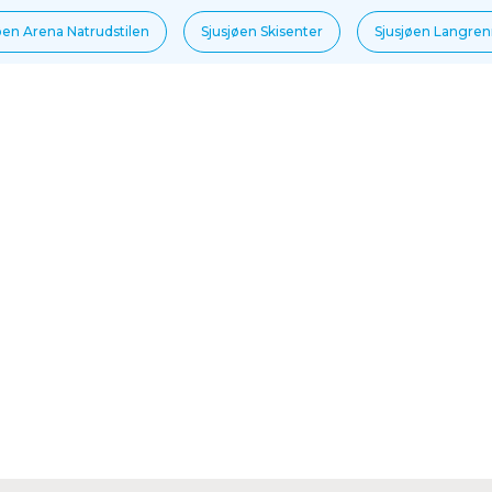
øen Arena Natrudstilen
Sjusjøen Skisenter
Sjusjøen Langre