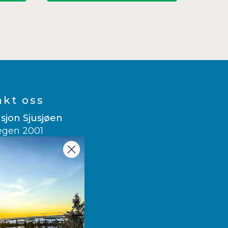
akt oss
sjon Sjusjøen
egen 2001
usjøen
 007
sitsjusjoen.no
e translate
wegian
▼