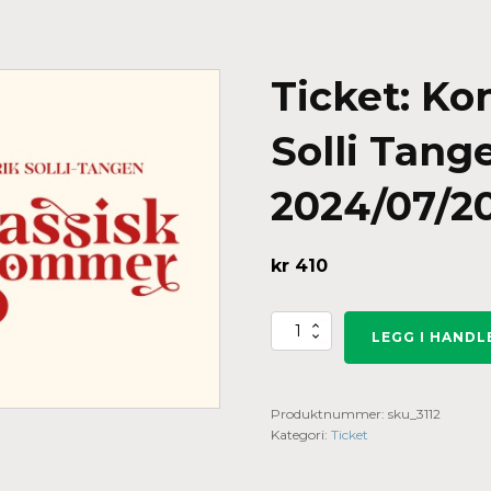
Ticket: Ko
Solli Tang
2024/07/20
kr
410
Ticket:
LEGG I HAND
Konsert
med
Didrik
Solli
Produktnummer:
sku_3112
Tangen
(pensjonist)
Kategori:
Ticket
2024/07/20
-
2024/07/20