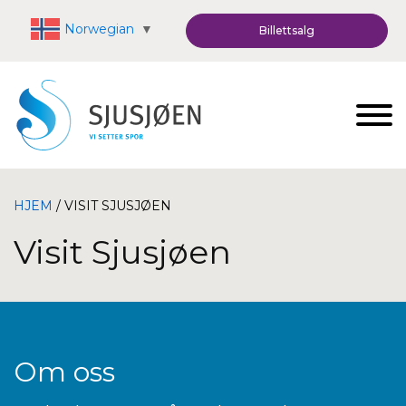
Norwegian
▼
Billettsalg
HJEM
/ VISIT SJUSJØEN
Visit Sjusjøen
Om oss