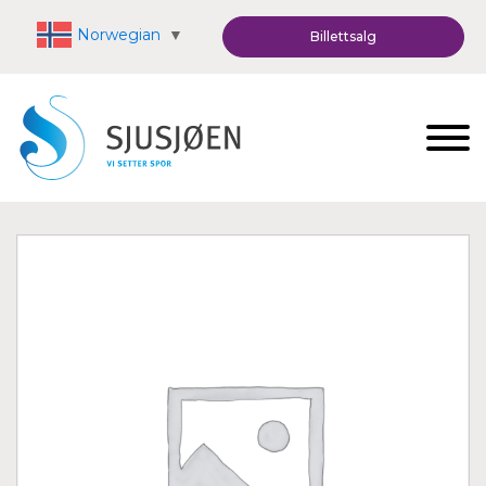
Norwegian
▼
Billettsalg