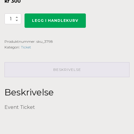
kr
300
Ticket:
LEGG I HANDLEKURV
Konsert
med
Lewi
Bergrud
Produktnummer:
sku_3798
trio
2022/08/07
Kategori:
Ticket
-
2022/08/07
antall
BESKRIVELSE
Beskrivelse
Event Ticket