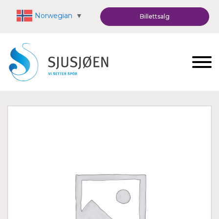
Norwegian
▼
Billettsalg