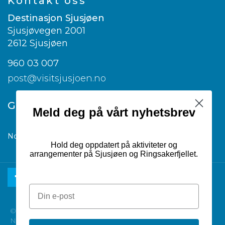
Kontakt oss
Destinasjon Sjusjøen
Sjusjøvegen 2001
2612 Sjusjøen
960 03 007
post@visitsjusjoen.no
Google translate
Meld deg på vårt nyhetsbrev
Norwegian
▼
Hold deg oppdatert på aktiviteter og
arrangementer på Sjusjøen og Ringsakerfjellet.
© 2026 Destinasjon Sjusjøen |
Nettsiden er utviklet av Dialecta kommunikasjon AS