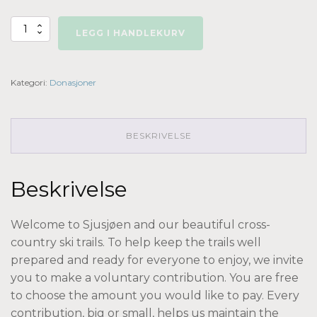
Support
LEGG I HANDLEKURV
the
ski
trails
at
Kategori:
Donasjoner
Sjusjøen
antall
BESKRIVELSE
Beskrivelse
Welcome to Sjusjøen and our beautiful cross-
country ski trails. To help keep the trails well
prepared and ready for everyone to enjoy, we invite
you to make a voluntary contribution. You are free
to choose the amount you would like to pay. Every
contribution, big or small, helps us maintain the