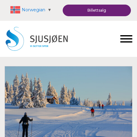
Norwegian
▼
Billettsalg