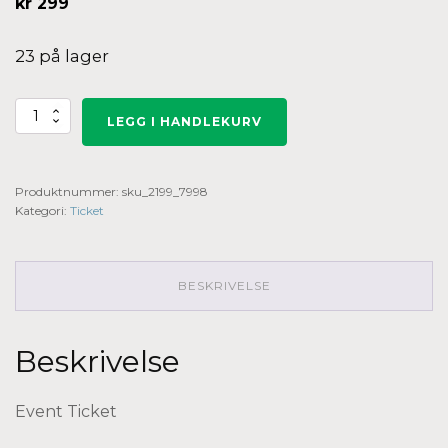
kr
299
23 på lager
Billett:
LEGG I HANDLEKURV
Utdrag
fra
"Livet
i
Produktnummer:
sku_2199_7998
Fjelli"
og
Kategori:
Ticket
spekemat
på
Graaten
kl.
BESKRIVELSE
17:00
antall
Beskrivelse
Event Ticket