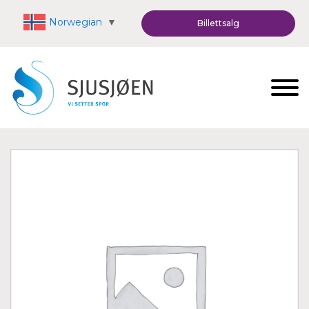
Norwegian
▼
Billettsalg