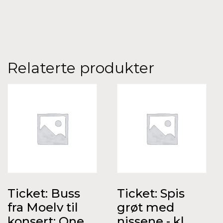
Relaterte produkter
Ticket: Buss
Ticket: Spis
fra Moelv til
grøt med
konsert: One
nissene - kl.