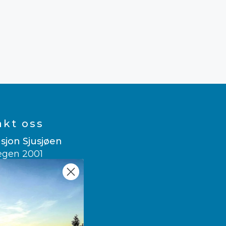
akt oss
sjon Sjusjøen
egen 2001
usjøen
 007
sitsjusjoen.no