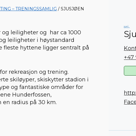
TING – TRENINGSSAMLIG
/ SJUSJØEN
Sj
r og leiligheter og har ca 1000
og leiligheter i høystandard
 fleste hyttene ligger sentralt på
Kont
+47
or rekreasjon og trening.
 skiløyper, skiskytter stadion i
øype og fantastiske områder for
http
rkene Hunderfossen,
Fac
 en radius på 30 km.