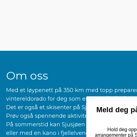
Om oss
Med et løypenett på 350 km med topp preparerte
vintereldorado for deg som er glad i å gå på la
Det er også et skisenter på Sjusjøen for deg som 
Meld deg på
Prøv også spennende aktiviteter som kiting, hu
På sommerstid kan Sjusjøen by på fantastiske tu
Hold deg oppd
eller med en kano i fjellelvene våre.
arrangementer på Sj