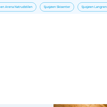
øen Arena Natrudstilen
Sjusjøen Skisenter
Sjusjøen Langre