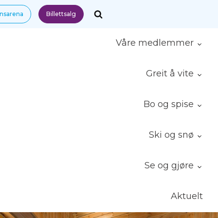
nnsarena
Billettsalg
Våre medlemmer
Greit å vite
Bo og spise
Ski og snø
Se og gjøre
Aktuelt