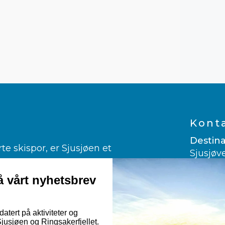
Kont
Destina
 skispor, er Sjusjøen et
Sjusjøv
ngrenn.
2612 Sj
er glad i alpint.
 vårt nyhetsbrev
960 03
ndekjøring og kanefart!
post@vi
rmuligheter til fots, på sykkelsetet
atert på aktiviteter og
usjøen og Ringsakerfjellet.