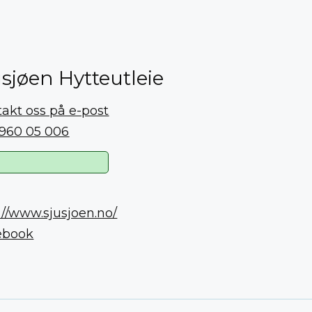
usjøen Hytteutleie
akt oss på e-post
 960 05 006
://www.sjusjoen.no/
ebook