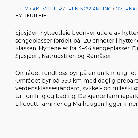
HJEM
/
AKTIVITETER
/
TRENINGSSAMLING
/
OVERNAT
HYTTEUTLEIE
Sjusjøen hytteutleie bedriver utleie av hytte
sengeplasser fordelt på 120 enheter i hytter 
klassen. Hyttene er fra 4-44 sengeplasser. De
Sjusjøen, Natrudstilen og Rømåsen.
Området rundt oss byr på en unik mulighet f
Området byr på 350 km med daglig preparerte
verdensklassestandard, sykkel- og rulleskil
tur, grilling og bading. De kjente familiepa
Lilleputthammer og Maihaugen ligger innen