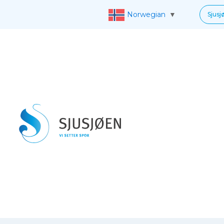
Norwegian
▼
Sjusj