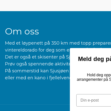
Om oss
Med et løypenett på 350 km med topp preparerte
vintereldorado for deg som er glad i å gå på la
Det er også et skisenter på Sjusjøen for deg som 
Meld deg på
Prøv også spennende aktiviteter som kiting, hu
På sommerstid kan Sjusjøen by på fantastiske tu
Hold deg oppd
eller med en kano i fjellelvene våre.
arrangementer på Sj