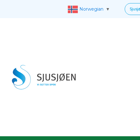
Norwegian
▼
Sjusj