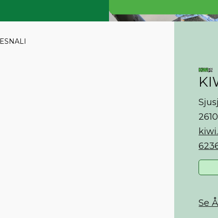
MESNALI
KI
Sjus
261
kiwi
623
Se Å