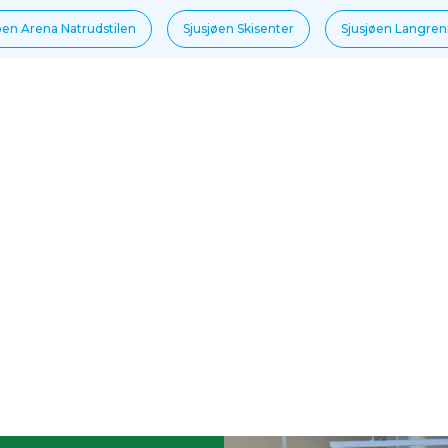
øen Arena Natrudstilen
Sjusjøen Skisenter
Sjusjøen Langre