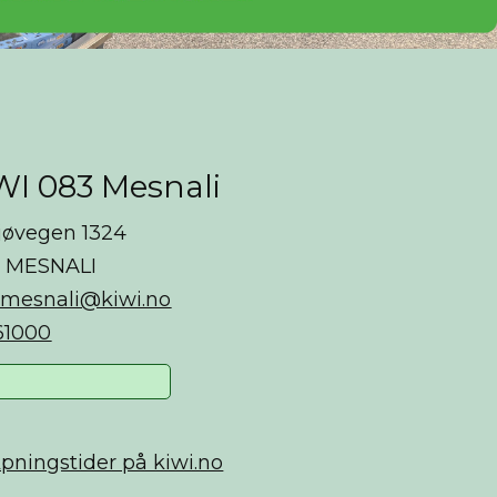
WI 083 Mesnali
jøvegen 1324
0 MESNALI
.mesnali@kiwi.no
61000
pningstider på kiwi.no