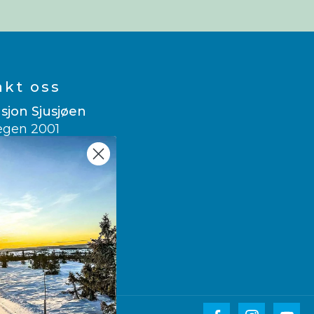
akt oss
sjon Sjusjøen
egen 2001
usjøen
 007
sitsjusjoen.no
e translate
wegian
▼