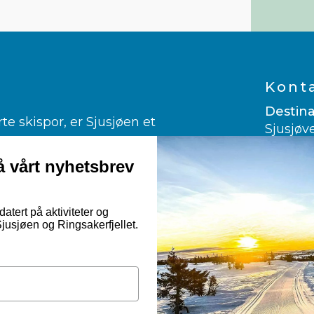
Kont
Destina
 skispor, er Sjusjøen et
Sjusjøv
ngrenn.
2612 Sj
er glad i alpint.
 vårt nyhetsbrev
960 03
ndekjøring og kanefart!
post@vi
rmuligheter til fots, på sykkelsetet
atert på aktiviteter og
usjøen og Ringsakerfjellet.
Googl
Nor