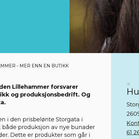
AMMER - MER ENN EN BUTIKK
liden Lillehammer forsvarer
Hu
utikk og produksjonsbedrift. Og
a.
Stor
260
en i den prisbelønte Storgata i
Kont
et både produksjon av nye bunader
61 2
r. Dette er produkter som går i