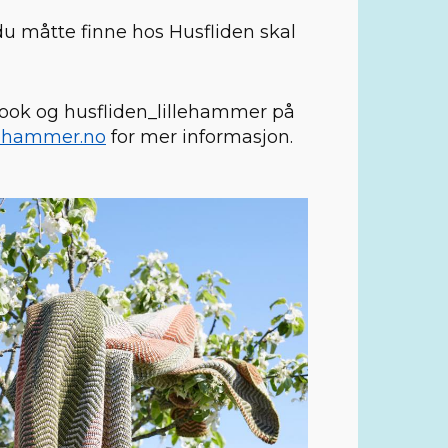
du måtte finne hos Husfliden skal
ook og husfliden_lillehammer på
lehammer.no
for mer informasjon.