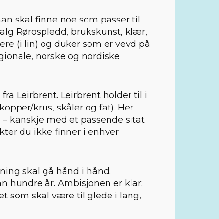
man skal finne noe som passer til
tvalg Rørospledd, brukskunst, klær,
ere (i lin) og duker som er vevd på
egionale, norske og nordiske
a Leirbrent. Leirbrent holder til i
opper/krus, skåler og fat). Her
a – kanskje med et passende sitat
kter du ikke finner i enhver
pning skal gå hånd i hånd.
nn hundre år. Ambisjonen er klar:
t som skal være til glede i lang,