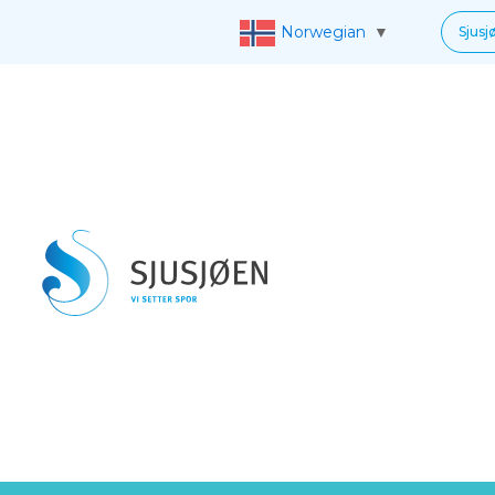
Norwegian
▼
Sjusj