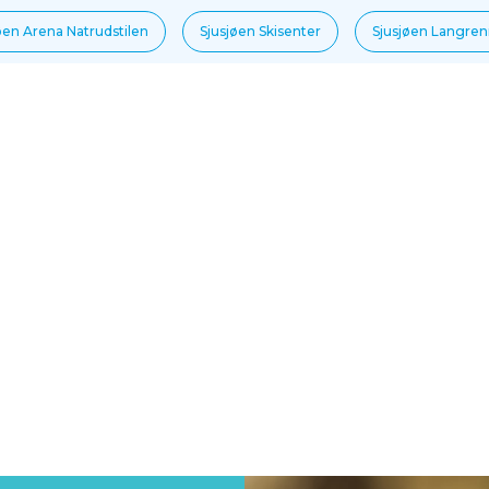
øen Arena Natrudstilen
Sjusjøen Skisenter
Sjusjøen Langre