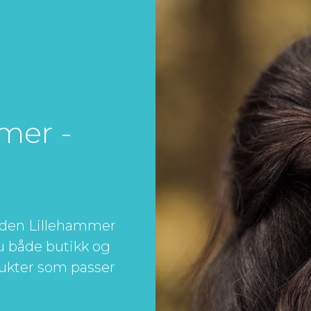
mer -
fliden Lillehammer
du både butikk og
dukter som passer