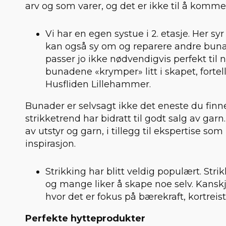
arv og som varer, og det er ikke til å komme f
Vi har en egen systue i 2. etasje. Her syr
kan også sy om og reparere andre buna
passer jo ikke nødvendigvis perfekt til 
bunadene «krymper» litt i skapet, fortel
Husfliden Lillehammer.
Bunader er selvsagt ikke det eneste du finne
strikketrend har bidratt til godt salg av garn
av utstyr og garn, i tillegg til ekspertise s
inspirasjon.
Strikking har blitt veldig populært. Str
og mange liker å skape noe selv. Kanskj
hvor det er fokus på bærekraft, kortreis
Perfekte hytteprodukter