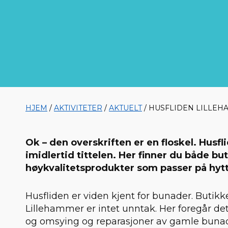
HJEM
/
AKTIVITETER
/
AKTUELT
/ HUSFLIDEN LILLEH
Ok – den overskriften er en floskel. Husf
imidlertid tittelen. Her finner du både b
høykvalitetsprodukter som passer på hytt
Husfliden er viden kjent for bunader. Butikk
Lillehammer er intet unntak. Her foregår d
og omsying og reparasjoner av gamle bunade