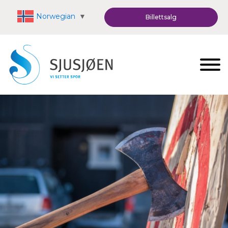
Norwegian
▼
Billettsalg