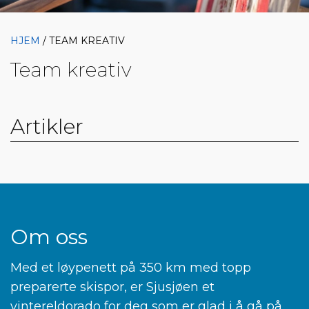
HJEM
/ TEAM KREATIV
Team kreativ
Artikler
Om oss
Med et løypenett på 350 km med topp
preparerte skispor, er Sjusjøen et
vintereldorado for deg som er glad i å gå på