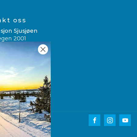
akt oss
sjon Sjusjøen
egen 2001
usjøen
 007
sitsjusjoen.no
e translate
wegian
▼
ikasjon AS