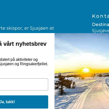
Kont
Destina
 skispor, er Sjusjøen et
Sjusjøv
ngrenn.
2612 Sj
er glad i alpint.
 vårt nyhetsbrev
960 03
ndekjøring og kanefart!
post@vi
rmuligheter til fots, på sykkelsetet
atert på aktiviteter og
usjøen og Ringsakerfjellet.
Googl
Nor
Ja, takk!
stinasjon Sjusjøen |
Nettsiden er utviklet av Dialecta kommun