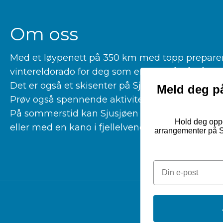
Om oss
Med et løypenett på 350 km med topp preparerte
vintereldorado for deg som er glad i å gå på la
Det er også et skisenter på Sjusjøen for deg som 
Meld deg på
Prøv også spennende aktiviteter som kiting, hu
På sommerstid kan Sjusjøen by på fantastiske tu
Hold deg oppd
eller med en kano i fjellelvene våre.
arrangementer på Sj
© 2026 De