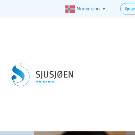
Norwegian
▼
Sjusj