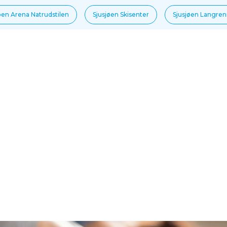
øen Arena Natrudstilen
Sjusjøen Skisenter
Sjusjøen Langre