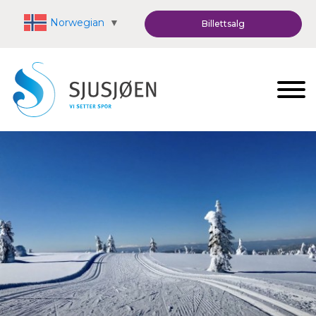
Norwegian
▼
Billettsalg