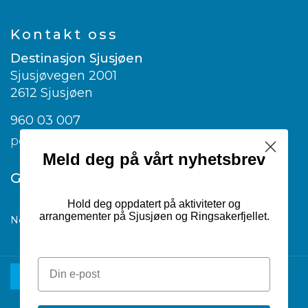
Kontakt oss
Destinasjon Sjusjøen
Sjusjøvegen 2001
2612 Sjusjøen
960 03 007
post@visitsjusjoen.no
Meld deg på vårt nyhetsbrev
Google translate
Hold deg oppdatert på aktiviteter og
arrangementer på Sjusjøen og Ringsakerfjellet.
Norwegian
▼