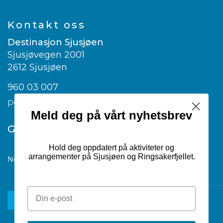
Kontakt oss
Destinasjon Sjusjøen
Sjusjøvegen 2001
2612 Sjusjøen
960 03 007
post@visitsjusjoen.no
Meld deg på vårt nyhetsbrev
Google translate
Hold deg oppdatert på aktiviteter og
arrangementer på Sjusjøen og Ringsakerfjellet.
Norwegian
▼