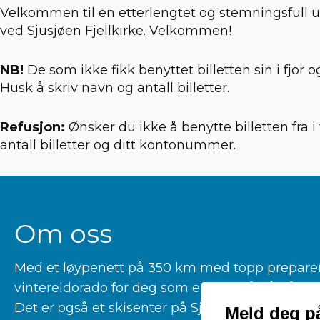
Velkommen til en etterlengtet og stemningsfull u
ved Sjusjøen Fjellkirke. Velkommen!
NB!
De som ikke fikk benyttet billetten sin i fjor o
Husk å skriv navn og antall billetter.
Refusjon:
Ønsker du ikke å benytte billetten fra i
antall billetter og ditt kontonummer.
Om oss
Med et løypenett på 350 km med topp preparerte
vintereldorado for deg som er glad i å gå på la
Det er også et skisenter på Sjusjøen for deg som 
Meld deg på