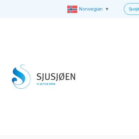
Norwegian
▼
Sjusj