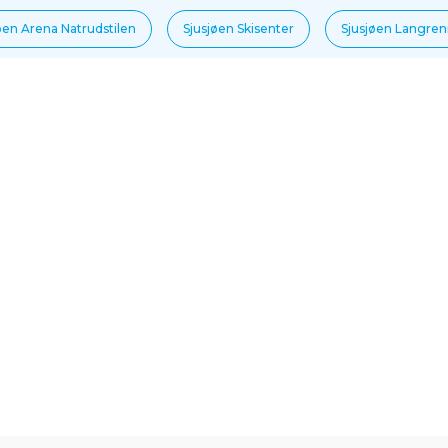
øen Arena Natrudstilen
Sjusjøen Skisenter
Sjusjøen Langre