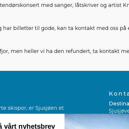
tendørskonsert med sanger, låtskriver og artist 
g har billetter til gode, kan ta kontakt med oss på
 fjor, men heller vi ha den refundert, ta kontakt m
Kont
Destina
 skispor, er Sjusjøen et
Sjusjøv
ngrenn.
2612 Sj
er glad i alpint.
 vårt nyhetsbrev