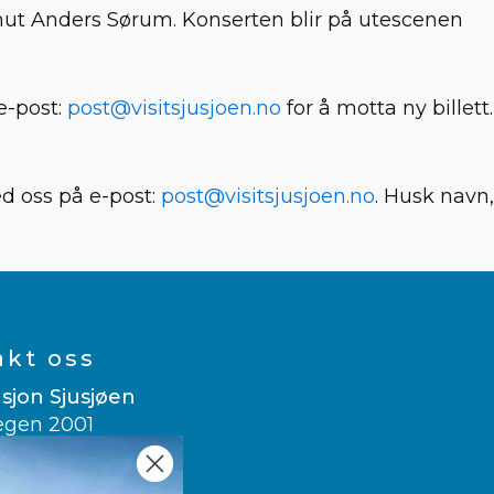
Knut Anders Sørum. Konserten blir på utescenen
 e-post:
post@visitsjusjoen.no
for å motta ny billett.
ed oss på e-post:
post@visitsjusjoen.no
. Husk navn,
akt oss
sjon Sjusjøen
egen 2001
usjøen