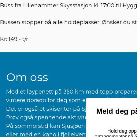
Buss fra Lillehammer Skysstasjon kl. 17:00 til Hy
Bussen stopper på alle holdeplasser. Ønsker du s
Kr: 149,- t/r
Om oss
Med et løypenett på 350 km med topp preparerte
vintereldorado for deg som er glad i å gå på la
Det er også et skisenter på Sjusjøen for deg som 
Meld deg på
Prøv også spennende aktiviteter som kiting, hu
På sommerstid kan Sjusjøen by på fantastiske tu
Hold deg oppd
eller med en kano i fjellelvene våre.
arrangementer på Sj