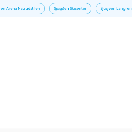
øen Arena Natrudstilen
Sjusjøen Skisenter
Sjusjøen Langre