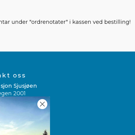
r under "ordrenotater" i kassen ved bestilling!
akt oss
sjon Sjusjøen
egen 2001
usjøen
 007
sitsjusjoen.no