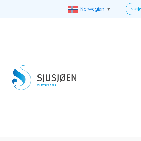
Norwegian
▼
Sjusj