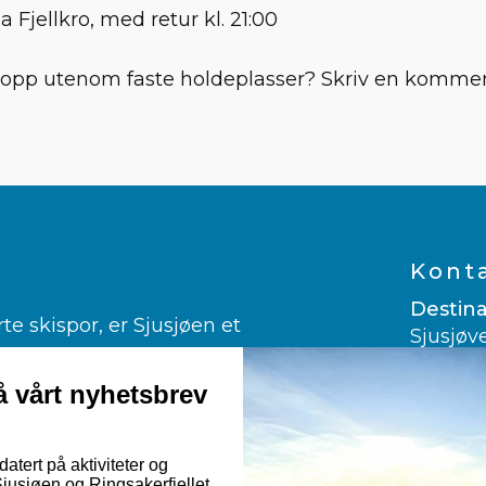
gga Fjellkro, med retur kl. 21:00
topp utenom faste holdeplasser? Skriv en kommenta
Kont
Destina
 skispor, er Sjusjøen et
Sjusjøv
ngrenn.
2612 Sj
er glad i alpint.
 vårt nyhetsbrev
960 03
ndekjøring og kanefart!
post@vi
rmuligheter til fots, på sykkelsetet
atert på aktiviteter og
usjøen og Ringsakerfjellet.