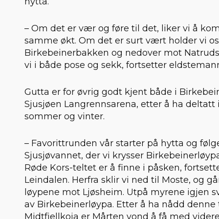
hytta.
– Om det er vær og føre til det, liker vi å ko
samme økt. Om det er surt vært holder vi os
Birkebeinerbakken og nedover mot Natruds
vi i både pose og sekk, fortsetter eldsteman
Gutta er for øvrig godt kjent både i Birkebe
Sjusjøen Langrennsarena, etter å ha deltatt 
sommer og vinter.
– Favorittrunden vår starter på hytta og føl
Sjusjøvannet, der vi krysser Birkebeinerløyp
Røde Kors-teltet er å finne i påsken, fortse
Leindalen. Herfra sklir vi ned til Moste, og 
løypene mot Ljøsheim. Utpå myrene igjen svi
av Birkebeinerløypa. Etter å ha nådd denne ta
Midtfjellkoia er Mårten vond å få med videre