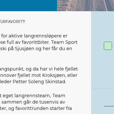
TURFAVORITT!
 for aktive langrennsløpere er
 full av favorittbiter. Team Sport
 ski på Sjusjøen og her får du en
angspunkt, og da har vi hele fjellet
 innover fjellet mot Kroksjøen, eller
eder Petter Soleng Skinstad.
tt eget langrennsteam, Team
Til sammen går de tusenvis av
er, og favorittrunden starter fra