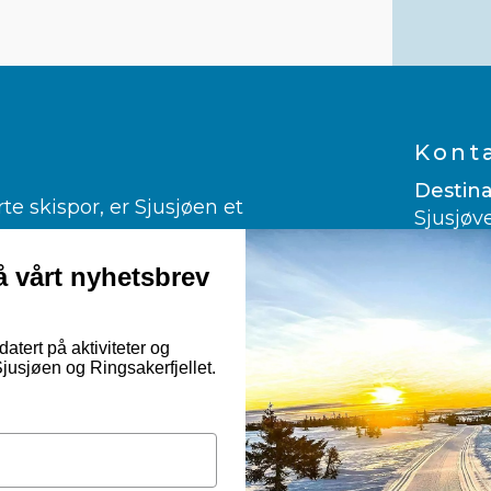
Kont
Destina
 skispor, er Sjusjøen et
Sjusjøv
ngrenn.
2612 Sj
er glad i alpint.
 vårt nyhetsbrev
960 03
ndekjøring og kanefart!
post@vi
rmuligheter til fots, på sykkelsetet
atert på aktiviteter og
usjøen og Ringsakerfjellet.
Googl
Nor