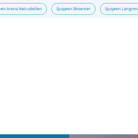
øen Arena Natrudstilen
Sjusjøen Skisenter
Sjusjøen Langre