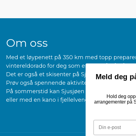
Om oss
Med et løypenett på 350 km med topp preparerte
vintereldorado for deg som er glad i å gå på la
Det er også et skisenter på Sjusjøen for deg som 
Meld deg på
Prøv også spennende aktiviteter som kiting, hu
På sommerstid kan Sjusjøen by på fantastiske tu
Hold deg oppd
eller med en kano i fjellelvene våre.
arrangementer på Sj