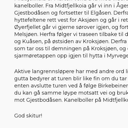
kanelboller. Fra Midtfjellkoia går vi inn i Åg
Gjestbodåsen og fortsetter til Elgåsen. Derf
hyttefeltene rett vest for Aksjøen og går i r
Øyerfjellet går vi gjerne sørover igjen, og fo
Melsjøen. Herfra følger vi traseen tilbake ti
og Kuåsen, på østsiden av Kroksjøen. Derfra
som tar oss til demningen på Kroksjøen, og 
sjarmøretappen opp igjen til hytta i Myrveg
Aktive langrennsløpere har med andre ord li
gutta bedyrer at turen blir like fin om du ta
enten avslutte turen ved å følge Birkebeinerlø
du kan gå samme løype motsatt vei og bru
mot Gjestbodåsen. Kanelboller på Midtfjellkoi
God skitur!