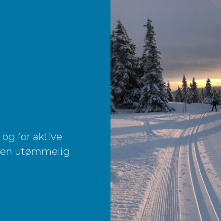
 og for aktive
m en utømmelig