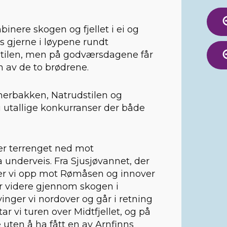
mbinere skogen og fjellet i ei og
s gjerne i løypene rundt
tilen, men på godværsdagene får
n av de to brødrene.
inerbakken, Natrudstilen og
i utallige konkurranser der både
ger terrenget ned mot
a underveis. Fra Sjusjøvannet, der
tter vi opp mot Rømåsen og innover
går videre gjennom skogen i
nger vi nordover og går i retning
r vi turen over Midtfjellet, og på
 uten å ha fått en av Arnfinns