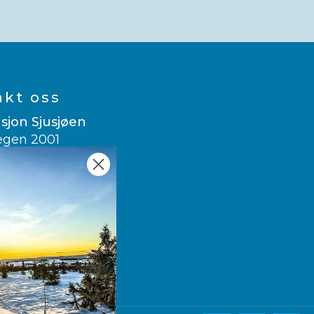
akt oss
sjon Sjusjøen
egen 2001
usjøen
 007
sitsjusjoen.no
e translate
wegian
▼