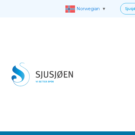
Norwegian
▼
Sjusj