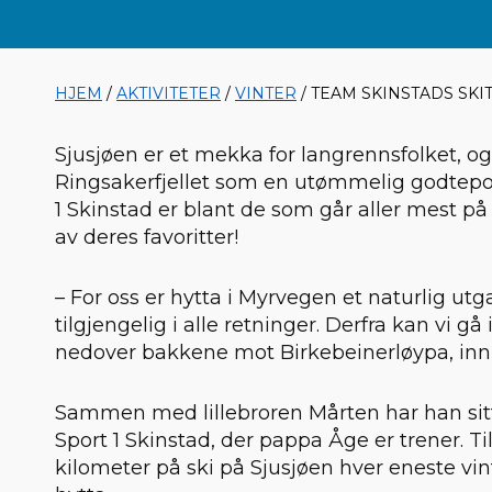
HJEM
/
AKTIVITETER
/
VINTER
/ TEAM SKINSTADS SKI
Sjusjøen er et mekka for langrennsfolket, og
Ringsakerfjellet som en utømmelig godtepose
1 Skinstad er blant de som går aller mest på
av deres favoritter!
– For oss er hytta i Myrvegen et naturlig utg
tilgjengelig i alle retninger. Derfra kan vi gå
nedover bakkene mot Birkebeinerløypa, innl
Sammen med lillebroren Mårten har han si
Sport 1 Skinstad, der pappa Åge er trener. 
kilometer på ski på Sjusjøen hver eneste vint