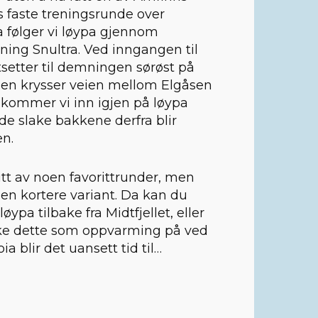
es faste treningsrunde over
ra følger vi løypa gjennom
etning Snultra. Ved inngangen til
rtsetter til demningen sørøst på
l den krysser veien mellom Elgåsen
 kommer vi inn igjen på løypa
de slake bakkene derfra blir
en.
tt av noen favorittrunder, men
r en kortere variant. Da kan du
ypa tilbake fra Midtfjellet, eller
ke dette som oppvarming på ved
a blir det uansett tid til…