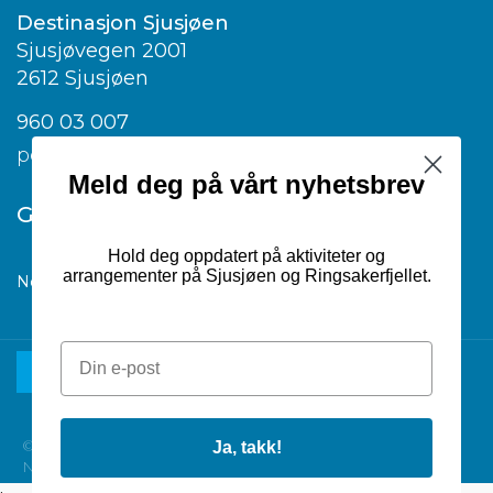
Destinasjon Sjusjøen
Sjusjøvegen 2001
2612 Sjusjøen
960 03 007
post@visitsjusjoen.no
Meld deg på vårt nyhetsbrev
Google translate
Hold deg oppdatert på aktiviteter og
arrangementer på Sjusjøen og Ringsakerfjellet.
Norwegian
▼
© 2026 Destinasjon Sjusjøen |
Ja, takk!
Nettsiden er utviklet av Dialecta kommunikasjon AS