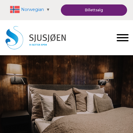
Norwegian
▼
Billettsalg