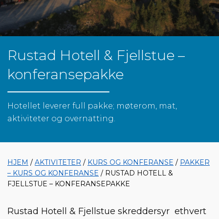
Rustad Hotell & Fjellstue –
konferansepakke
Hotellet leverer full pakke; møterom, mat,
aktiviteter og overnatting.
HJEM
/
AKTIVITETER
/
KURS OG KONFERANSE
/
PAKKER
– KURS OG KONFERANSE
/ RUSTAD HOTELL &
FJELLSTUE – KONFERANSEPAKKE
Rustad Hotell & Fjellstue skreddersyr ethvert