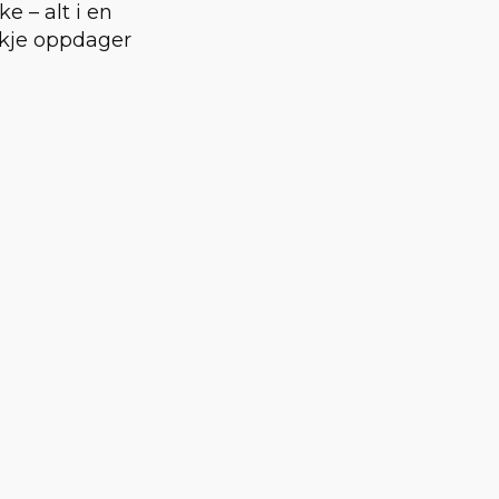
 – alt i en
skje oppdager