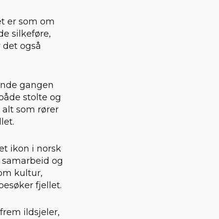
Det er som om
e silkeføre,
r det også
iende gangen
både stolte og
 alt som rører
let.
t ikon i norsk
ye samarbeid og
om kultur,
esøker fjellet.
rem ildsjeler,