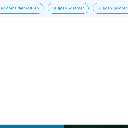
øen Arena Natrudstilen
Sjusjøen Skisenter
Sjusjøen Langre