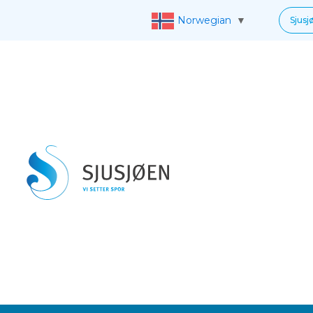
Norwegian
▼
Sjusj