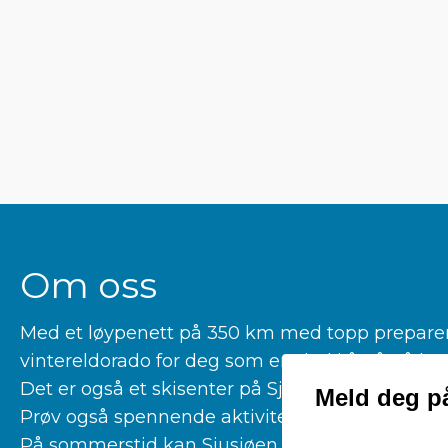
Om oss
Med et løypenett på 350 km med topp preparerte
vintereldorado for deg som er glad i å gå på la
Det er også et skisenter på Sjusjøen for deg som 
Meld deg på
Prøv også spennende aktiviteter som kiting, hu
På sommerstid kan Sjusjøen by på fantastiske tu