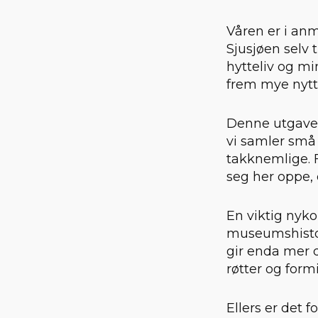
Våren er i anm
Sjusjøen selv 
hytteliv og mi
frem mye nytt
Denne utgaven
vi samler små 
takknemlige. F
seg her oppe, 
En viktig nyko
museumshistori
gir enda mer d
røtter og formi
Ellers er det 