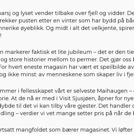
arsj og lyset vender tilbake over fjell og vidder. 
trekker pusten etter en vinter som har bydd på båd
nnerike øyeblikk. Og midt i alt det velkjente, spire
!
 markerer faktisk et lite jubileum – det er den t
og store historier mellom to permer. Det gjør oss 
or hvert eneste magasin har vært et speilbilde av
og ikke minst: av menneskene som skaper liv i fjel
mmer i fellesskapet vårt er selveste Maihaugen – e
e. At de nå er med i Visit Sjusjøen, åpner for n
ybde til det vi kan tilby våre gjester. Det handler 
dling – verdier vi vet mange setter pris på når de b
fortsatt mangfoldet som bærer magasinet. Vi løfter f