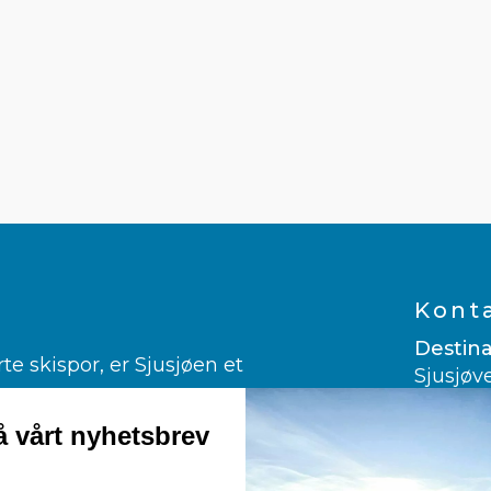
Kont
Destina
 skispor, er Sjusjøen et
Sjusjøv
ngrenn.
2612 Sj
er glad i alpint.
 vårt nyhetsbrev
960 03
ndekjøring og kanefart!
post@vi
rmuligheter til fots, på sykkelsetet