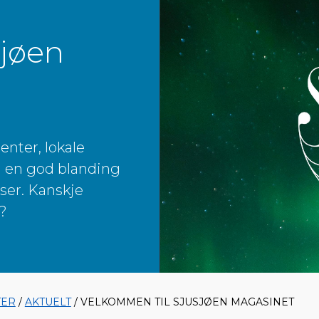
sjøen
enter, lokale
 i en god blanding
lser. Kanskje
p?
TER
/
AKTUELT
/ VELKOMMEN TIL SJUSJØEN MAGASINET