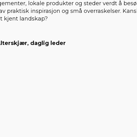
menter, lokale produkter og steder verdt å besøke
av praktisk inspirasjon og små overraskelser. Kan
et kjent landskap?
lterskjær, daglig leder