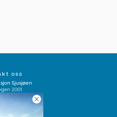
akt oss
sjon Sjusjøen
egen 2001
usjøen
 007
sitsjusjoen.no