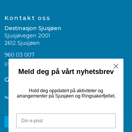
Kontakt oss
Destinasjon Sjusjøen
Sjusjøvegen 2001
2612 Sjusjøen
960 03 007
post@visitsjusjoen.no
Meld deg på vårt nyhetsbrev
Google translate
Hold deg oppdatert på aktiviteter og
arrangementer på Sjusjøen og Ringsakerfjellet.
Norwegian
▼