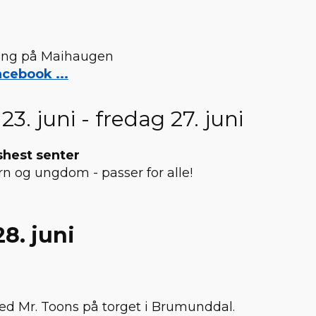
ring på Maihaugen
cebook ...
3. juni - fredag 27. juni
shest senter
arn og ungdom - passer for alle!
28. juni
d Mr. Toons på torget i Brumunddal.