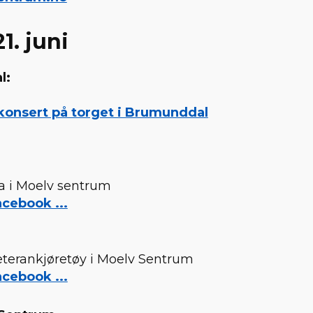
1. juni
l:
nsert på torget i Brumunddal
na i Moelv sentrum
cebook ...
veterankjøretøy i Moelv Sentrum
cebook ...