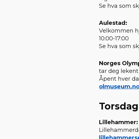
Se hva som sk
Aulestad:
Velkommen hje
10:00-17:00
Se hva som sk
Norges Olym
tar deg lekent
Åpent hver dag
olmuseum.n
Torsdag 
Lillehammer:
Lillehammer
lillehammers