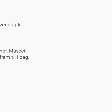
er dag kl.
mer. Museet
ram til i dag.