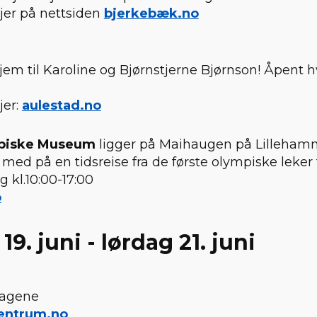
jer på nettsiden
bjerkebæk.no
m til Karoline og Bjørnstjerne Bjørnson! Åpent hv
jer:
aulestad.no
piske Museum
ligger på Maihaugen på Lilleham
 med på en tidsreise fra de første olympiske leker f
 kl.10:00-17:00
o
19. juni - lørdag 21. juni
dagene
entrum.
no