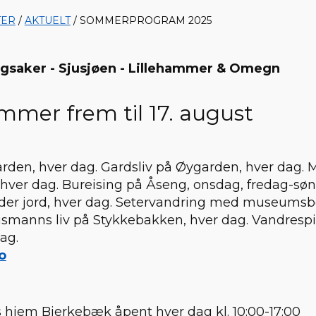
TER
/
AKTUELT
/ SOMMERPROGRAM 2025
gsaker - Sjusjøen - Lillehammer & Omegn
ommer frem til 17. august
ården, hver dag. Gardsliv på Øygarden, hver dag. 
 hver dag. Bureising på Åseng, onsdag, fredag-sø
oder jord, hver dag. Setervandring med museumsb
smanns liv på Stykkebakken, hver dag. Vandrespil
ag.
o
s hjem Bjerkebæk åpent hver dag kl. 10:00-17:00