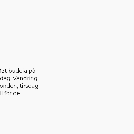
Møt budeia på
ndag. Vandring
onden, tirsdag
l for de