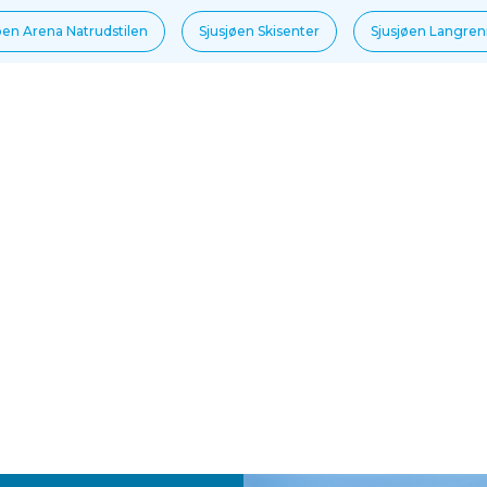
øen Arena Natrudstilen
Sjusjøen Skisenter
Sjusjøen Langre