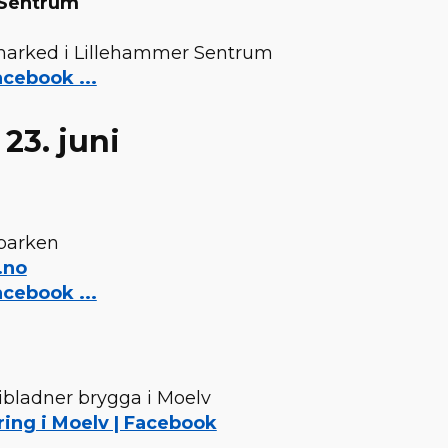
 Sentrum
marked i Lillehammer Sentrum
cebook ...
23. juni
sparken
.no
cebook ...
ibladner brygga i Moelv
ing i Moelv | Facebook