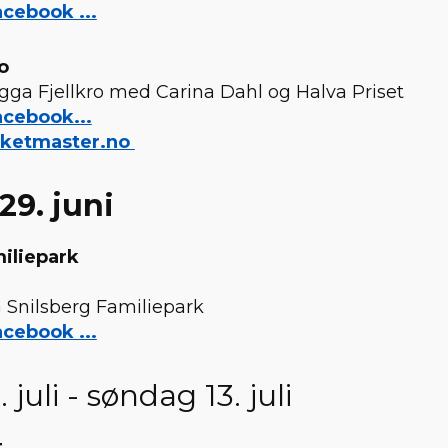
cebook ...
o
gga Fjellkro med Carina Dahl og Halva Priset
acebook...
cketmaster.no
29. juni
iliepark
 Snilsberg Familiepark
cebook ...
. juli - søndag 13. juli
t