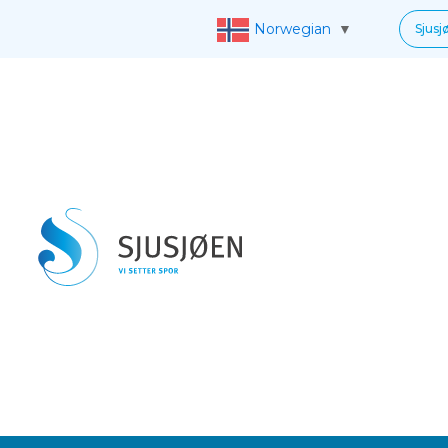
Norwegian
▼
Sjusj