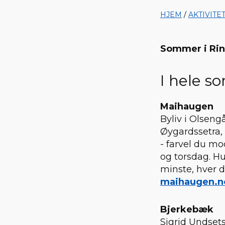
HJEM
/
AKTIVITE
Sommer i Rin
I hele s
Maihaugen
Byliv i Olseng
Øygardssetra,
- farvel du m
og torsdag. Hu
minste, hver d
maihaugen.n
Bjerkebæk
Sigrid Undset