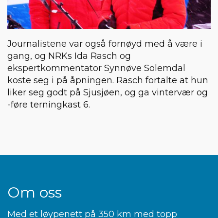
Journalistene var også fornøyd med å være i
gang, og NRKs Ida Rasch og
ekspertkommentator Synnøve Solemdal
koste seg i på åpningen. Rasch fortalte at hun
liker seg godt på Sjusjøen, og ga vintervær og
-føre terningkast 6.
Om oss
Med et løypenett på 350 km med topp