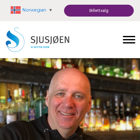
Norwegian
▼
Billettsalg