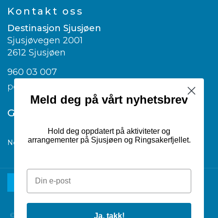
Kontakt oss
Destinasjon Sjusjøen
Sjusjøvegen 2001
2612 Sjusjøen
960 03 007
post@visitsjusjoen.no
Meld deg på vårt nyhetsbrev
Google translate
Hold deg oppdatert på aktiviteter og
arrangementer på Sjusjøen og Ringsakerfjellet.
Norwegian
▼
© 2026 Destinasjon Sjusjøen |
Ja, takk!