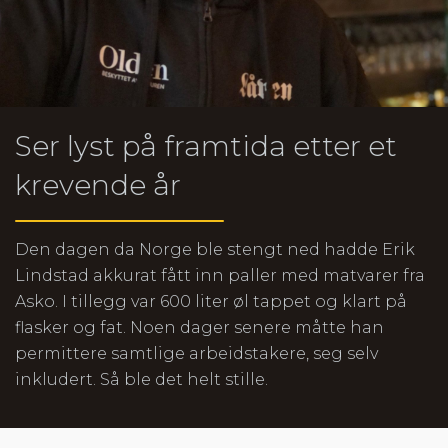
Ser lyst på framtida etter et
krevende år
Den dagen da Norge ble stengt ned hadde Erik
Lindstad akkurat fått inn paller med matvarer fra
Asko. I tillegg var 600 liter øl tappet og klart på
flasker og fat. Noen dager senere måtte han
permittere samtlige arbeidstakere, seg selv
inkludert. Så ble det helt stille.