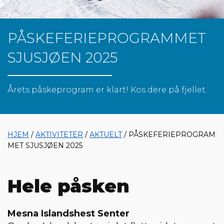
PÅSKEFERIEPROGRAMMET
SJUSJØEN 2025
Årets påskeprogram er klart! Kos dere på fjellet.
HJEM
/
AKTIVITETER
/
AKTUELT
/ PÅSKEFERIEPROGRAM
MET SJUSJØEN 2025
Hele påsken
Mesna Islandshest Senter