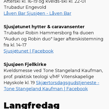
Afterski kl. 16-19 og kvelds-ski kl. 22-01
Trubadur Engevold
Låven Bar Sjusjøen - Låven Bar
Sjusjøtunet hytter & caravansenter
Trubadur Robin Hammersborg fra duoen
"Audun og Robin duo" lager afterskistemning
fra kl. 14-17
Sjusjøtunet | Facebook
Sjusjøen Fjellkirke
Kveldsmesse ved Tone Stangeland Kaufman,
prof. praktisk teologi v/MF Vitenskapelige
Høyskole kl. 19
Skjærtorsdagsgudstjeneste -
Tone Stangeland Kaufman | Facebook
Langfredag