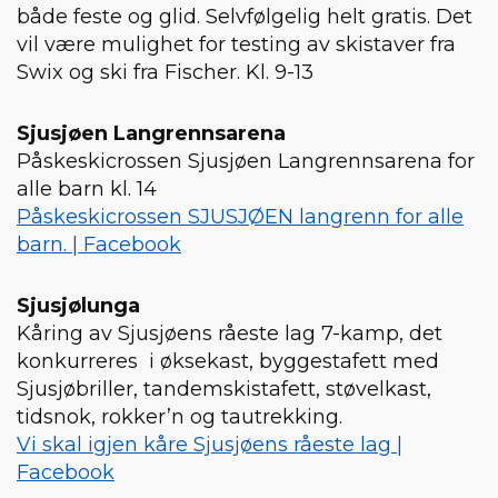
både feste og glid. Selvfølgelig helt gratis. Det
vil være mulighet for testing av skistaver fra
Swix og ski fra Fischer. Kl. 9-13
Sjusjøen Langrennsarena
Påskeskicrossen Sjusjøen Langrennsarena for
alle barn kl. 14
Påskeskicrossen SJUSJØEN langrenn for alle
barn. | Facebook
Sjusjølunga
Kåring av Sjusjøens råeste lag 7-kamp, det
konkurreres i øksekast, byggestafett med
Sjusjøbriller, tandemskistafett, støvelkast,
tidsnok, rokker’n og tautrekking.
Vi skal igjen kåre Sjusjøens råeste lag |
Facebook