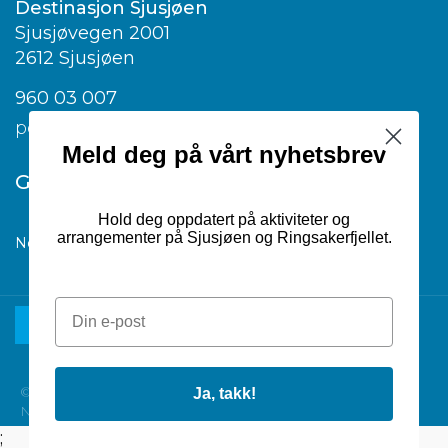
Destinasjon Sjusjøen
Sjusjøvegen 2001
2612 Sjusjøen
960 03 007
post@visitsjusjoen.no
Meld deg på vårt nyhetsbrev
Google translate
Hold deg oppdatert på aktiviteter og
arrangementer på Sjusjøen og Ringsakerfjellet.
Norwegian
▼
© 2026 Destinasjon Sjusjøen |
Ja, takk!
Nettsiden er utviklet av Dialecta kommunikasjon AS
;