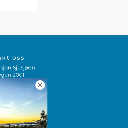
akt oss
sjon Sjusjøen
egen 2001
usjøen
 007
sitsjusjoen.no
e translate
wegian
▼