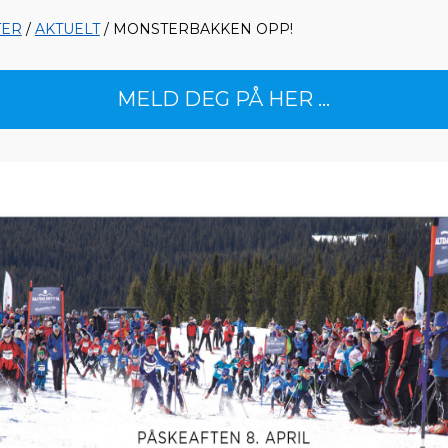
TER
/
AKTUELT
/ MONSTERBAKKEN OPP!
MELD DEG PÅ HER ...