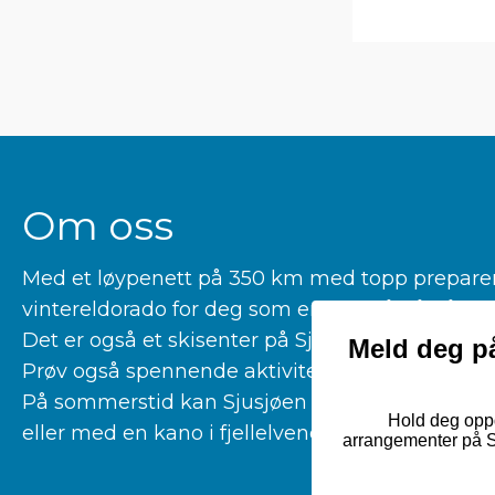
Om oss
Med et løypenett på 350 km med topp preparerte
vintereldorado for deg som er glad i å gå på la
Det er også et skisenter på Sjusjøen for deg som 
Meld deg på
Prøv også spennende aktiviteter som kiting, hu
På sommerstid kan Sjusjøen by på fantastiske tu
Hold deg oppd
eller med en kano i fjellelvene våre.
arrangementer på Sj