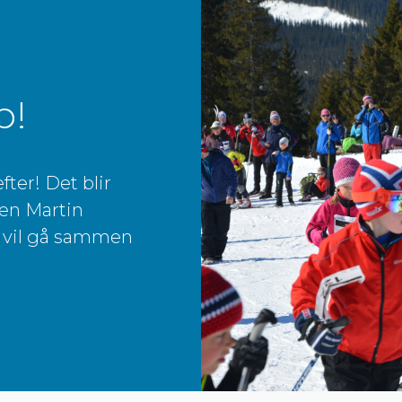
p!
fter! Det blir
den Martin
g vil gå sammen