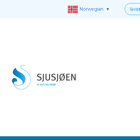
Norwegian
▼
Sjusj