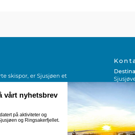
Kont
Destina
 skispor, er Sjusjøen et
Sjusjøv
ngrenn.
2612 Sj
er glad i alpint.
 vårt nyhetsbrev
960 03
ndekjøring og kanefart!
post@vi
rmuligheter til fots, på sykkelsetet
atert på aktiviteter og
usjøen og Ringsakerfjellet.
Googl
Nor