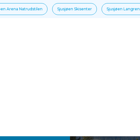
øen Arena Natrudstilen
Sjusjøen Skisenter
Sjusjøen Langre