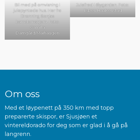
Bli med på omvisning i
Julefred i Øygarden. Foto:
julepyntede hus. Her fra
Esben Haakenstad
Dronning Sonjas
barndomshjem. Foto:
Camilla
Damgård/Maihaugen
Om oss
Med et løypenett på 350 km med topp
preparerte skispor, er Sjusjøen et
vintereldorado for deg som er glad i å gå på
langrenn.