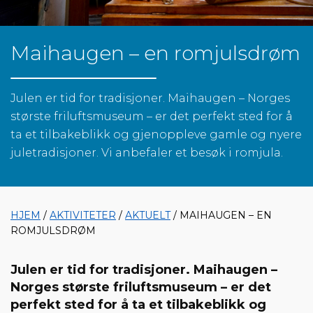
Maihaugen – en romjulsdrøm
Julen er tid for tradisjoner. Maihaugen – Norges
største friluftsmuseum – er det perfekt sted for å
ta et tilbakeblikk og gjenoppleve gamle og nyere
juletradisjoner. Vi anbefaler et besøk i romjula.
HJEM
/
AKTIVITETER
/
AKTUELT
/ MAIHAUGEN – EN
ROMJULSDRØM
Julen er tid for tradisjoner. Maihaugen –
Norges største friluftsmuseum – er det
perfekt sted for å ta et tilbakeblikk og