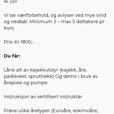
16. juli
Vi tar værforbehold, og avlyser ved mye vind
og nedbør. Minimum 3 – max 5 deltakere pr
kurs.
Pris: Kr 1800,-
Du får:
Låne alt av kajakkutstyr (kajakk, åre,
padlevest, spruttrekk) Og demo i bruk av
årepose og pumpe.
Instruksjon av sertifisert instruktør
Prøve ulike åretyper (Euroåre, eskimoåre,