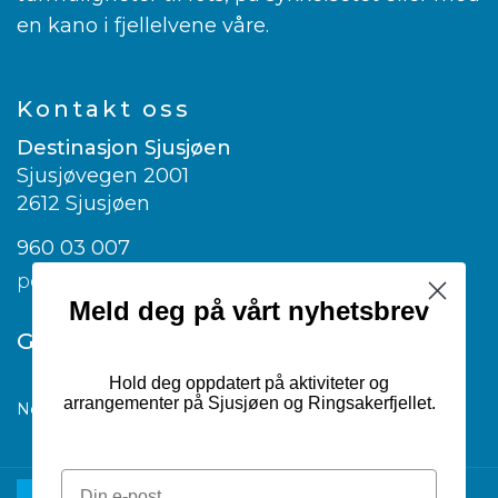
en kano i fjellelvene våre.
Kontakt oss
Destinasjon Sjusjøen
Sjusjøvegen 2001
2612 Sjusjøen
960 03 007
post@visitsjusjoen.no
Meld deg på vårt nyhetsbrev
Google translate
Hold deg oppdatert på aktiviteter og
arrangementer på Sjusjøen og Ringsakerfjellet.
Norwegian
▼