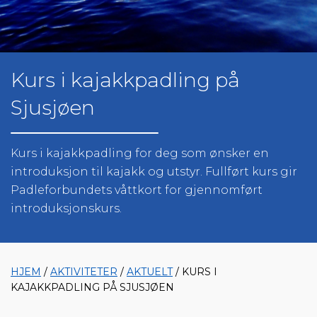
Kurs i kajakkpadling på
Sjusjøen
Kurs i kajakkpadling for deg som ønsker en
introduksjon til kajakk og utstyr. Fullført kurs gir
Padleforbundets våttkort for gjennomført
introduksjonskurs.
HJEM
/
AKTIVITETER
/
AKTUELT
/ KURS I
KAJAKKPADLING PÅ SJUSJØEN