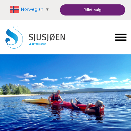
Norwegian
▼
Billettsalg