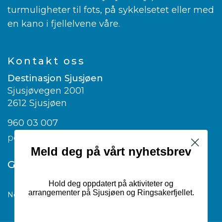
turmuligheter til fots, på sykkelsetet eller med
en kano i fjellelvene våre.
Kontakt oss
Destinasjon Sjusjøen
Sjusjøvegen 2001
2612 Sjusjøen
960 03 007
post@visitsjusjoen.no
Meld deg på vårt nyhetsbrev
Google translate
Hold deg oppdatert på aktiviteter og
arrangementer på Sjusjøen og Ringsakerfjellet.
Norwegian
▼