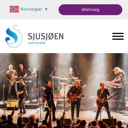
Norwegian
▼
Billettsalg