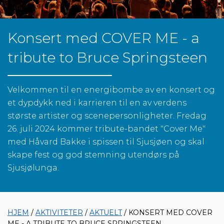
Konsert med COVER ME - a
tribute to Bruce Springsteen
Velkommen til en energibombe av en konsert og
et dypdykk ned i karrieren til en av verdens
største artister og scenepersonligheter. Fredag
26. juli 2024 kommer tribute-bandet "Cover Me"
med Håvard Bakke i spissen til Sjusjøen og skal
skape fest og god stemning utendørs på
Sjusjølunga.
HJEM
/
AKTIVITETER
/
AKTUELT
/ KONSERT MED COVER
ME - A TRIBUTE TO BRUCE SPRINGSTEEN