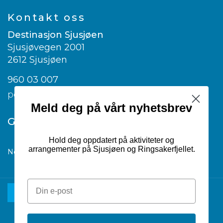
Kontakt oss
Destinasjon Sjusjøen
Sjusjøvegen 2001
2612 Sjusjøen
960 03 007
post@visitsjusjoen.no
Meld deg på vårt nyhetsbrev
Google translate
Hold deg oppdatert på aktiviteter og
arrangementer på Sjusjøen og Ringsakerfjellet.
Norwegian
▼