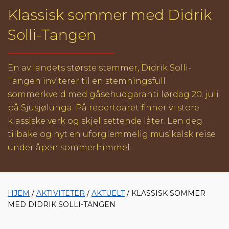
Klassisk sommer med Didrik
Solli-Tangen
En av landets største stemmer, Didrik Solli-
Tangen inviterer til en stemningsfull
sommerkveld med gåsehudgaranti lørdag 20. juli
på Sjusjølunga. På repertoaret finner vi store
klassiske verk og skjellsettende låter. Len deg
tilbake og nyt en uforglemmelig musikalsk reise
under åpen sommerhimmel.
HJEM
/
AKTIVITETER
/
AKTUELT
/ KLASSISK SOMMER
MED DIDRIK SOLLI-TANGEN