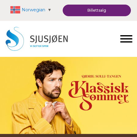
Norwegian
▼
Billettsalg