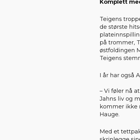
Komplett med
Teigens troppe
de største hit
plateinnspilli
på trommer, T
østfoldingen M
Teigens stem
I år har også 
– Vi føler nå 
Jahns liv og m
kommer ikke n
Hauge.
Med et tettp
skrinlegge si