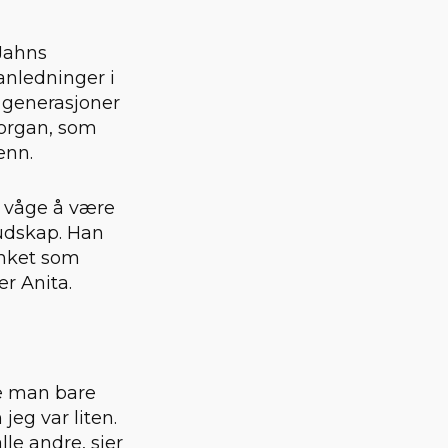
 Jahns
 anledninger i
e generasjoner
korgan, som
enn.
e våge å være
budskap. Han
unket som
ler Anita.
oe man bare
eg var liten.
lle andre, sier