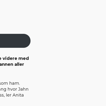
e videre med
annen aller
k som ham.
gang hvor Jahn
s, ler Anita