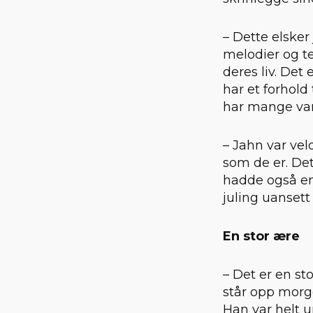
– Dette elsker
melodier og tek
deres liv. Det
har et forhold
har mange var
– Jahn var vel
som de er. Det
hadde også en
juling uansett 
En stor ære
– Det er en st
står opp morge
Han var helt u