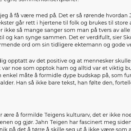
 jeg å få være med på. Det er så rørende hvordan
ster går rett i hjertene til folk og brukes til store
 er ikke så mange sanger som man på tvers av all
 til og kan synge sammen. Det er verdifullt, sier S
mende ord om sin tidligere ektemann og gode v
dig opptatt av det positive og at mennesker skull
 var noe som opptok ham og alltid var et viktig 
 enkel måte å formidle dype budskap på, som f
alder. Han så ikke bare tekst, han følte den, fortel
or ære å formilde Teigens kulturarv, det er ikke n
nen og gjør. Jahn Teigen har fascinert meg siden j
nik på det å tørre å skille seg ut å ikke være som a