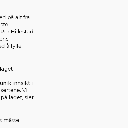
d på alt fra
este
Per Hillestad
mens
d å fylle
laget.
nik innsikt i
sertene. Vi
 laget, sier
t måtte