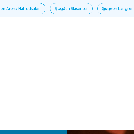
øen Arena Natrudstilen
Sjusjøen Skisenter
Sjusjøen Langre