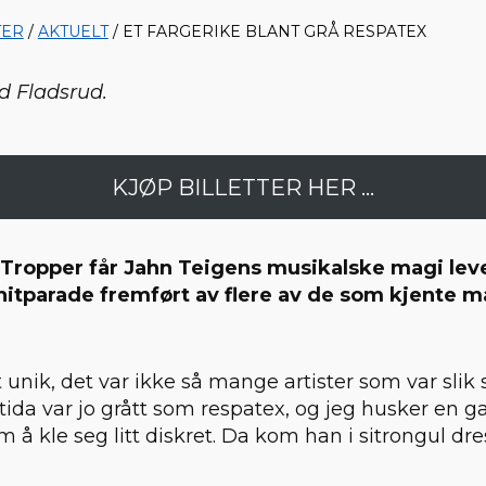
TER
/
AKTUELT
/ ET FARGERIKE BLANT GRÅ RESPATEX
d Fladsrud.
KJØP BILLETTER HER ...
Tropper får Jahn Teigens musikalske magi lev
hitparade fremført av flere av de som kjente m
t unik, det var ikke så mange artister som var sli
ida var jo grått som respatex, og jeg husker en 
 å kle seg litt diskret. Da kom han i sitrongul dres