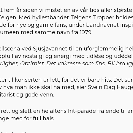
t fem år siden vi mistet en av vår tids aller størs
n Teigen. Med hyllestbandet Teigens Tropper hold
ede for nye og gamle fans, under bandnavnet inspi
turneen med samme navn fra 1979.
s fjellscena ved Sjusjøvannet til en uforglemmelig h
pfull av nostalgi og energi med tidløse og udødeli
rlighet, Optimist, Det vakreste som fins, Bli bra i
ter til konserten er lett, for det er bare hits. Det s
av hva man ikke skal ha med, sier Svein Dag Haug
tarist og gode venn.
 rett og slett en helaftens hit-parade fra ende til 
nge med for full hals.