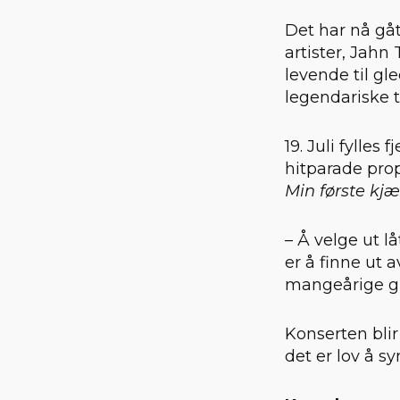
Det har nå gåt
artister, Jah
levende til gl
legendariske 
19. Juli fylle
hitparade prop
Min første kjæ
– Å velge ut lå
er å finne ut 
mangeårige gi
Konserten blir
det er lov å sy