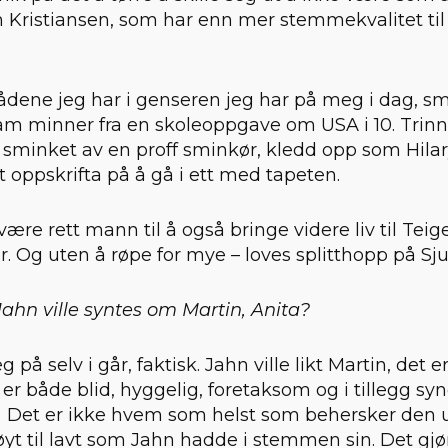
n Kristiansen, som har enn mer stemmekvalitet til
rådene jeg har i genseren jeg har på meg i dag, smi
ram minner fra en skoleoppgave om USA i 10. Trin
sminket av en proff sminkør, kledd opp som Hilar
t oppskrifta på å gå i ett med tapeten.
å være rett mann til å også bringe videre liv til Te
 Og uten å røpe for mye – loves splitthopp på Sj
Jahn ville syntes om Martin, Anita?
g på selv i går, faktisk. Jahn ville likt Martin, det e
 er både blid, hyggelig, foretaksom og i tillegg s
e. Det er ikke hvem som helst som behersker den u
øyt til lavt som Jahn hadde i stemmen sin. Det gjør