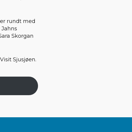
ser rundt med
e Jahns
 Sara Skorgan
isit Sjusjøen.