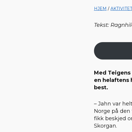
HJEM
/
AKTIVITE
Tekst: Ragnhil
Med Teigens 
en helaftens 
best.
– Jahn var hel
Norge på den t
fikk beskjed om
Skorgan.