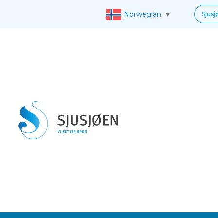
Norwegian
▼
Sjusj