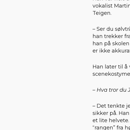
vokalist Marti
Teigen.
– Ser du sølvt
han trekker f
han på skolen 
er ikke akkura
Han later til 
scenekostymer.
– Hva tror du 
– Det tenkte je
sikker på. Han
et lite helvet
“rangen” fra h