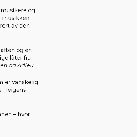
te musikere og
es musikken
rert av den
elaften og en
ge låter fra
gjen og Adieu.
om er vanskelig
e, Teigens
annen – hvor