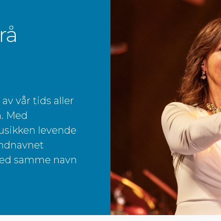
rå
av vår tids aller
n. Med
usikken levende
andnavnet
 med samme navn