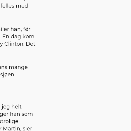
 felles med
ler han, før
n. En dag kom
y Clinton. Det
igens mange
usjøen.
r jeg helt
ynger han som
trolige
 Martin, sier