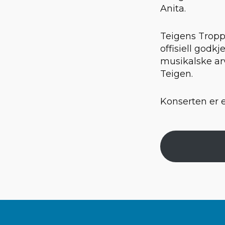
Anita.
Teigens Tropp
offisiell godk
musikalske arv
Teigen.
Konserten er e