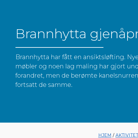
Brannhytta gjenåp
Brannhytta har fått en ansiktsløfting. Ny
møbler og noen lag maling har gjort und
forandret, men de berømte kanelsnurren
fortsatt de samme.
HJEM
/
AKTIVITE