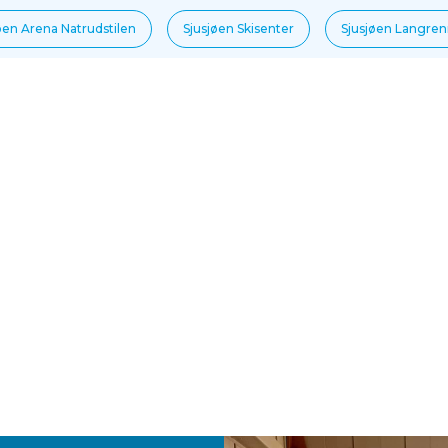
øen Arena Natrudstilen
Sjusjøen Skisenter
Sjusjøen Langre