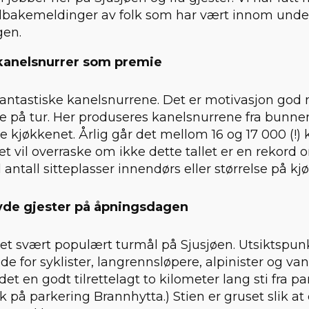
tilbakemeldinger av folk som har vært innom unde
gen.
anelsnurrer som premie
 fantastiske kanelsnurrene. Det er motivasjon god 
e på tur. Her produseres kanelsnurrene fra bunne
ore kjøkkenet. Årlig går det mellom 16 og 17 000 (!)
et vil overraske om ikke dette tallet er en rekord
il antall sitteplasser innendørs eller størrelse på k
de gjester på åpningsdagen
et svært populært turmål på Sjusjøen. Utsiktspunkt
åde for syklister, langrennsløpere, alpinister og va
t en godt tilrettelagt to kilometer lang sti fra p
øk på parkering Brannhytta.) Stien er gruset slik at