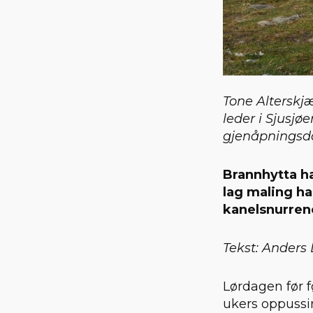
Tone Alterskjæ
leder i Sjusj
gjenåpningsd
Brannhytta ha
lag maling ha
kanelsnurrene
Tekst: Anders
Lørdagen før f
ukers oppussin