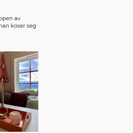
oppen av
r man koser seg