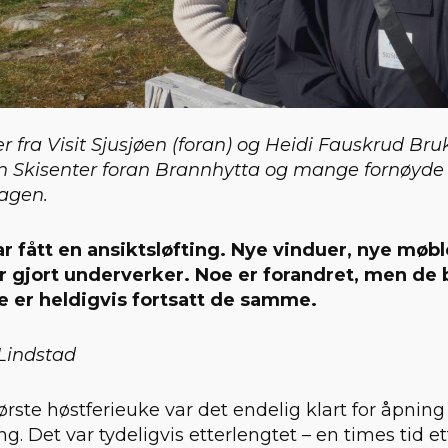
r fra Visit Sjusjøen (foran) og Heidi Fauskrud Bru
øen Skisenter foran Brannhytta og mange fornøyde 
agen.
r fått en ansiktsløfting. Nye vinduer, nye møb
r gjort underverker. Noe er forandret, men de
 er heldigvis fortsatt de samme.
 Lindstad
ørste høstferieuke var det endelig klart for åpning
g. Det var tydeligvis etterlengtet – en times tid e