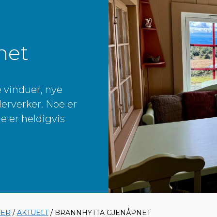
net
e vinduer, nye
erverker. Noe er
e er heldigvis
TER
/
AKTUELT
/ BRANNHYTTA GJENÅPNET