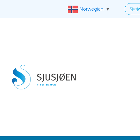
Norwegian
▼
Sjusj