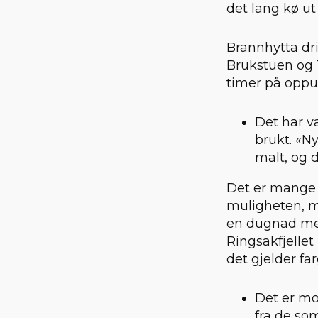
det lang kø ut 
Brannhytta dri
Brukstuen og T
timer på oppu
Det har v
brukt. «Ny
malt, og d
Det er mange 
muligheten, m
en dugnad med
Ringsakfjellet 
det gjelder fa
Det er mo
fra de som