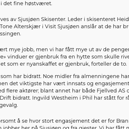
i det fine høstværet.
ves av Sjusjøen Skisenter. Leder i skisenteret Hei
one Alterskjær i Visit Sjusjøen anslår at de har b
ssingen.
ært mye jobb, men vi har fått mye ut av de pengen
e» vinduer er gjenbruk fra en hytte som skulle riv
et som er nyanskaffet er gjenbruk, forteller de to.
som har bidratt. Noe midler fra almenningene har
en det viktigste har vært innsats og engasjement
 flere aktører; blant annet har både Fjellved AS 
Drift bidratt. Ingvild Westheim i Phil har stått for 
rgevalg.
rsomt å se hvor stort engasjement det er for Bra
 jobber her på Sjusjøen og fra gjester. Vi har fåt