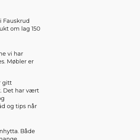
di Fauskrud
rukt om lag 150
e vi har
es. Møbler er
 gitt
. Det har vært
og
råd og tips når
nnhytta. Både
t mange