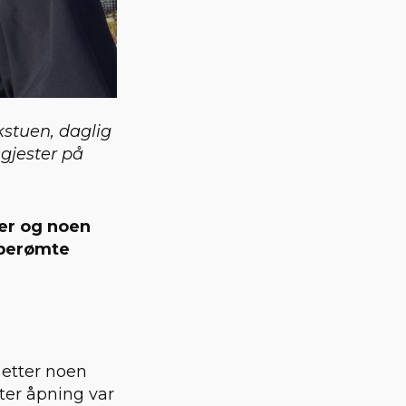
kstuen, daglig
gjester på
ler og noen
 berømte
 etter noen
tter åpning var