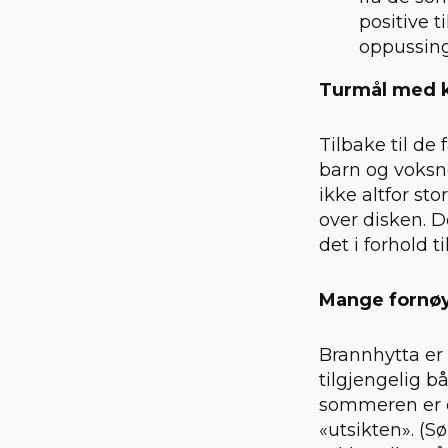
positive 
oppussin
Turmål med k
Tilbake til de
barn og voksn
ikke altfor st
over disken. D
det i forhold t
Mange fornøy
Brannhytta er 
tilgjengelig b
sommeren er de
«utsikten». (S