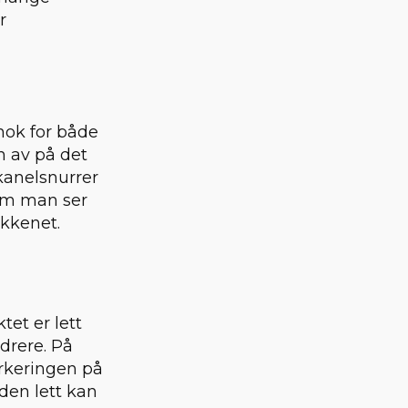
r
nok for både
n av på det
 kanelsnurrer
 om man ser
jøkkenet.
et er lett
ndrere. På
arkeringen på
 den lett kan